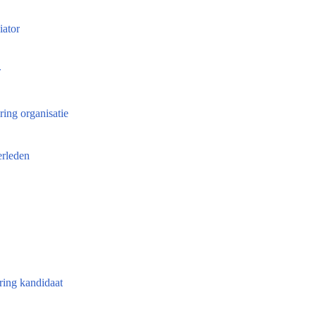
iator
r
ing organisatie
erleden
ing kandidaat