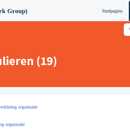
rk Group)
Startpagina
lieren (19)
rklaring organisatie
g organisatie