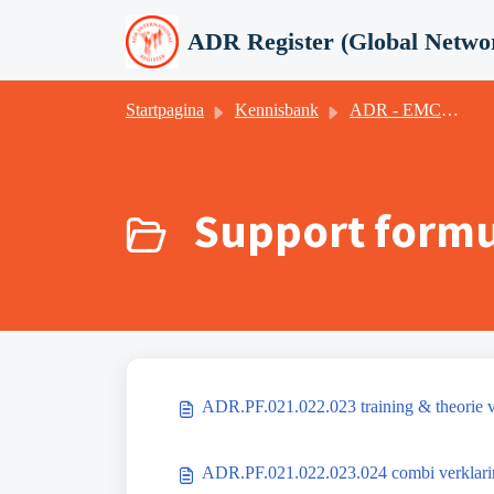
Doorgaan naar hoofdinhoud
ADR Register (Global Netwo
Startpagina
Kennisbank
ADR - EMCI - ICR (GNG)
Support formu
ADR.PF.021.022.023 training & theorie ve
ADR.PF.021.022.023.024 combi verklarin